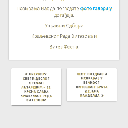
Позивамо Вас да погледате
фото галерију
догађаја.
Управни Одбори
Краљевског Реда Витезова и
Витез Фест-а.
PREVIOUS
NEXT
PREVIOUS:
NEXT:
ПОЗДРАВ И
POST:
POST:
ИСПРАЋАЈ У
СВЕТИ ДЕСПОТ
ВЕЧНОСТ
СТЕФАН
ВИТЕШКОГ БРАТА
ЛАЗАРЕВИЋ – 22.
ДЕЈАНА
КРСНА СЛАВА
МАНДЕЛЦА
КРАЉЕВКОГ РЕДА
ВИТЕЗОВА!