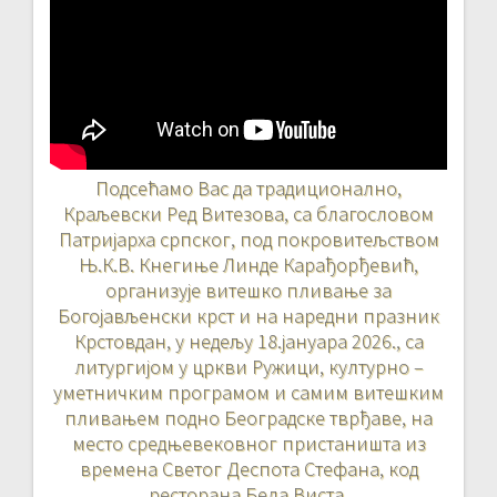
Подсећамо Вас да традиционално,
Краљевски Ред Витезова, са благословом
Патријарха српског, под покровитељством
Њ.К.В. Кнегиње Линде Карађорђевић,
организује витешко пливање за
Богојављенски крст и на наредни празник
Крстовдан, у недељу 18.јануара 2026., са
литургијом у цркви Ружици, културно –
уметничким програмом и самим витешким
пливањем подно Београдске тврђаве, на
место средњевековног пристаништа из
времена Светог Деспота Стефана, код
ресторана Бела Виста.