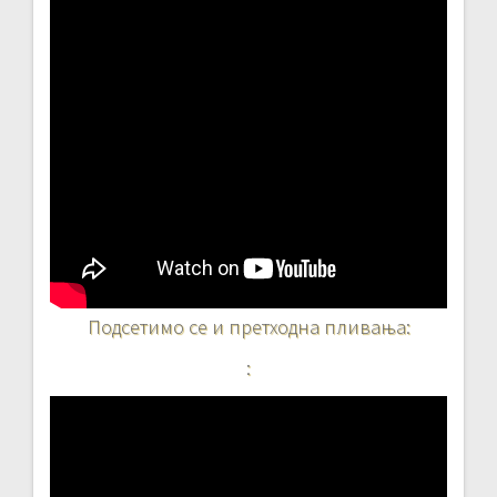
Подсетимо се и претходна пливања:
: