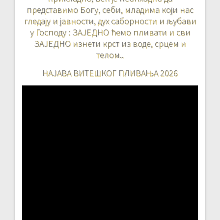
представимо Богу, себи, младима који нас
гледају и јавности, дух саборности и љубави
у Господу : ЗАЈЕДНО ћемо пливати и сви
ЗАЈЕДНО изнети крст из воде, срцем и
телом..
НАЈАВА ВИТЕШКОГ ПЛИВАЊА 2026