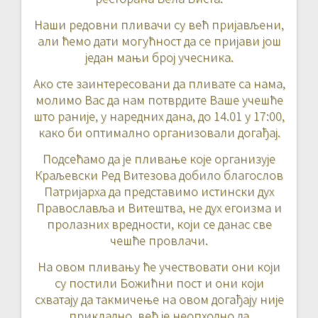
Наши редовни пливачи су већ пријављени,
али ћемо дати могућност да се пријави још
један мањи број учесника.
Ако сте заинтересовани да пливате са нама,
молимо Вас да нам потврдите Ваше учешће
што раније, у наредних дана, до 14.01 у 17:00,
како би оптимално организовали догађај.
Подсећамо да је пливање које организује
Краљевски Ред Витезова добило благослов
Патријарха да представимо истински дух
Православља и Витештва, не дух егоизма и
пролазних вредности, који се данас све
чешће провлачи.
На овом пливању ће учествовати они који
су постили Божићни пост и они који
схватају да такмичење на овом догађају није
прикладно, већ је неопходно да