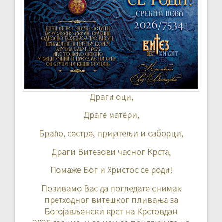
Драги оци,
Драге матери,
Браћо, сестре, пријатељи и саборци,
Драги Витезови часног Крста,
Помаже Бог и Христос се роди!
Позивамо Вас да погледате снимак
претходног витешког пливања за
Богојављенски крст на Крстовдан