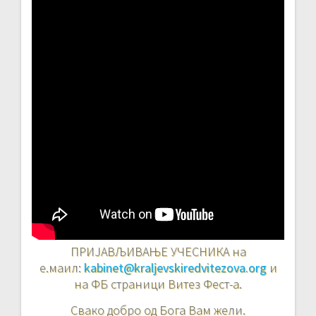
ПРИЈАВЉИВАЊЕ УЧЕСНИКА на
е.маил:
kabinet@kraljevskiredvitezova.org
и
на ФБ страници Витез Фест-а.
Свако добро од Бога Вам жели.