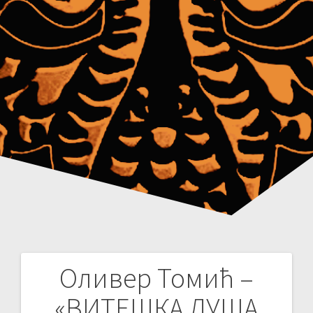
Оливер Томић –
Post
«ВИТЕШКА ДУША