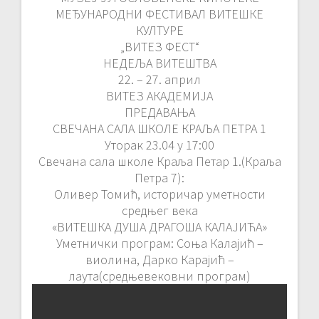
МЕЂУНАРОДНИ ФЕСТИВАЛ ВИТЕШКЕ
КУЛТУРЕ
„ВИТЕЗ ФЕСТ“
НЕДЕЉА ВИТЕШТВА
22. – 27. април
ВИТЕЗ АКАДЕМИЈА
ПРЕДАВАЊА
СВЕЧАНА САЛА ШКОЛЕ КРАЉА ПЕТРА 1
Уторак 23.04 у 17:00
Свечана сала школе Краља Петар 1.(Краља
Петра 7):
Оливер Томић, историчар уметности
средњег века
«ВИТЕШКА ДУША ДРАГОША КАЛАЈИЋА»
Уметнички програм: Соња Калајић –
виолина, Дарко Карајић –
лаута(средњевековни програм)