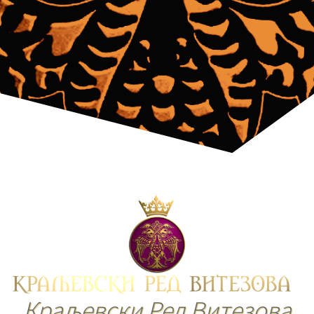
Краљевски Ред Витезова