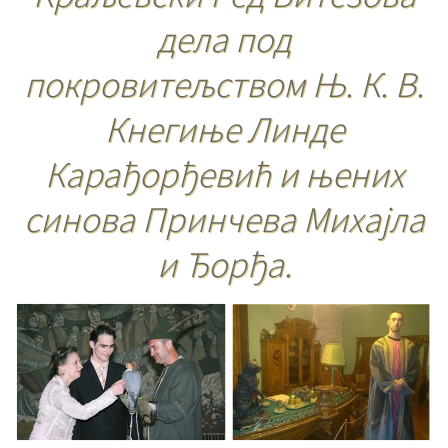
дела под
покровитељством Њ. К. В.
Кнегиње Линде
Карађорђевић и њених
синова Принчева Михајла
и Ђорђа.