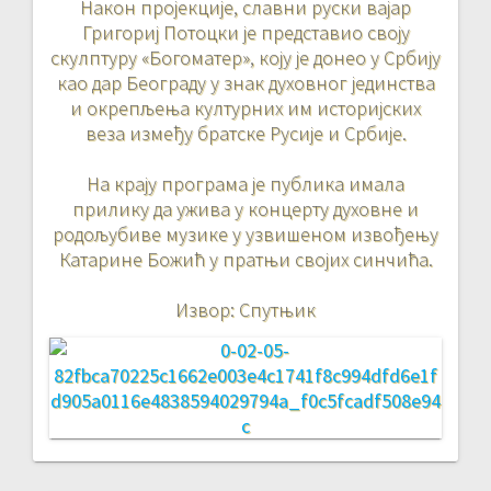
Након пројекције, славни руски вајар
Григориј Потоцки је представио своју
скулптуру «Богоматер», коју је донео у Србију
као дар Београду у знак духовног јединства
и окрепљења културних им историјских
веза између братске Русије и Србије.
На крају програма је публика имала
прилику да ужива у концерту духовне и
родољубиве музике у узвишеном извођењу
Катарине Божић у пратњи својих синчића.
Извор: Спутњик