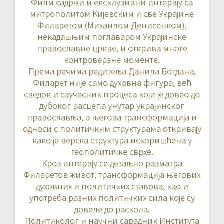
Филм садржи и ексклузивни интервју са
митрополитом Кијевским и све Украјине
Филаретом (Михаилом Денисенком),
некадашњим поглаваром Украјинске
православне цркве, и открива многе
контроверзне моменте.
Према речима редитеља Данила Богдана,
Филарет није само духовна фигура, већ
сведок и саучесник процеса који је довео до
дубоког расцепа унутар украјинског
православља, а његова трансформација и
односи с политичким структурама откривају
како је верска структура искоришћена у
геополитичке сврхе.
Кроз интервју се детаљно разматра
Филаретов живот, трансформација његових
духовних и политичких ставова, као и
употреба разних политичких сила које су
довеле до раскола.
Политиколог и научни сарадник Института