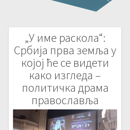
„У име раскола“:
Post
Србија прва земља у
navigation
којој ће се видети
како изгледа –
политичка драма
православља