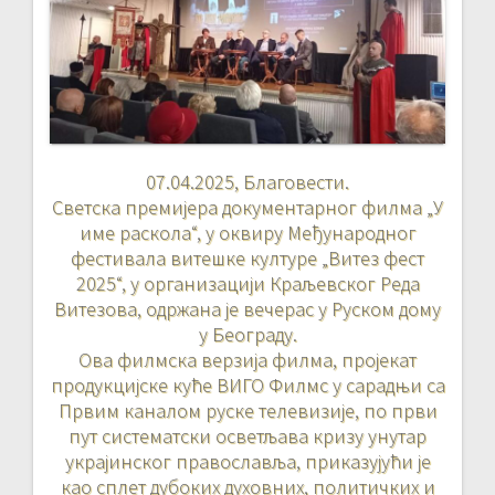
07.04.2025, Благовести.
Светска премијера документарног филма „У
име раскола“, у оквиру Међународног
фестивала витешке културе „Витез фест
2025“, у организацији Краљевског Реда
Витезова, одржана је вечерас у Руском дому
у Београду.
Ова филмска верзија филма, пројекат
продукцијске куће ВИГО Филмс у сарадњи са
Првим каналом руске телевизије, по први
пут систематски осветљава кризу унутар
украјинског православља, приказујући је
као сплет дубоких духовних, политичких и