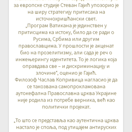
за европске студије Стеван Гајић упозорио је
на ширу стратегију притисака на
источнохришћански свет.
„Програм Ватикана је јединствен у
притисцима ка истоку, било да се ради о
Русима, Србима или другим
православцима. У прошлости је акценат
био на прозелитизму, али сада је реч о
инжењерингу идентитета. То је логика која
оправдава све – и дискриминацију и
злочине“, оценио је Гајић.
Филозоф Часлав Копривица нагласио је да
се такозвана самопрокламована
аутокефална Православна црква Украјине
није родила из потребе верника, већ као
политички пројекат.
„То што се представља као аутентична црква
настало је споља, под утицајем антируских