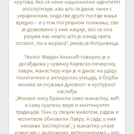
кругова. Ако се неки национални идентитет
апсолутизује, као што се данас чини с
украјинским, онда све друго постаје мање
вредно – и у том погрешном поимању, све
је дозвољено у име нације, ако се она
разуме као нешто што је изнад свега
осталог, па и морала“, рекао је Копривица.
Теолог Марјан Алексић говорио је о
догађајима у чувеној Кијевско-печерској
лаври, манастиру који је и данас на удару
политичких и антируских утицаја, и борби
монаха за очување духовног и културног
наслеђа.
„Монаси нису бранили само манастир, већ
и саму суштину вере и континуитет
традиције. Они су својим животом, радом и
молитвом обновили Лавру. А сада, у име
некакве ’експертизе‘, у манастир улазе
комисије с анатомима, ветеринарима – као