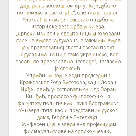
да је реч о зоолошком врту. То је дубоко
понижење и светогрђе“, оценио је теолог.
Алексић је такође подсетио на дубоке
историјске везе Срба и Кијева.
„Српски монаси и свештеници школовали
су се на Кијевској духовној академији. Кијев
је у православној свести светао попут
Јерусалима. То није само украјинско, већ
свеопште православно наслеђе“, нагласио
је Алексић.
У трибини коју је води председник
Краљевског Реда Витезова, Хаџи Зоран
Мрђеновић, учествовали су и др.Зоран
Кинђић, професор философије на
факултету политичких наука Београдског
Универзитета, као и представник руског
дома, Георгије Енгелхарт.
Конференција је завршена пројекцијом
филма уз титлове на српском језику.