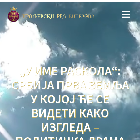
Skip
to
content
„У ИМЕ РАСКОЛА“:
СРБИЈА ПРВА ЗЕМЉА
У КОЈОЈ ЋЕ СЕ
ВИДЕТИ КАКО
ИЗГЛЕДА –