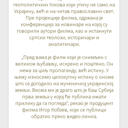
геополитичких токова који утичу не само на
Украјину, већ и на читав православни свет.
Пре пројекције филма, одржана је
конференција за новинаре на којој су
говорили аутори филма, као и истакнути
српски теолози, историчари и
аналитичари.
„Пред вама је филм који је снимљен с
великом љубављу, искрено и поштено. Он
нема за циљ пропаганду, већ истину. У
њему износимо целокупну истину о ономе
што се догодило на мученичкој украјинској
земљи. Веома ми је драго што је баш Србија
прва земља у којој ће публика имати
прилику да га погледа“, рекао је продуцент
филма Игор Кобзев, који се публици
обратио преко видео-линка.